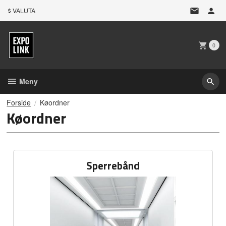
Gå
VALUTA
til
innholdet
0
Meny
Forside
Køordner
Køordner
Sperrebånd