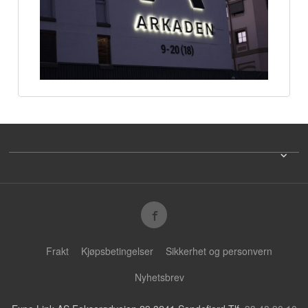
Frakt
Kjøpsbetingelser
Sikkerhet og personvern
Nyhetsbrev