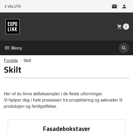
Gå
VALUTA
til
innholdet
0
Meny
Forside
Skilt
Skilt
Her vil du finne skilteksempler i de fleste utforminger.
Vi hjelper deg i hele prosessen fra prosjektering og søknader til
produksjon og ferdigstillelse.
Fasadebokstaver