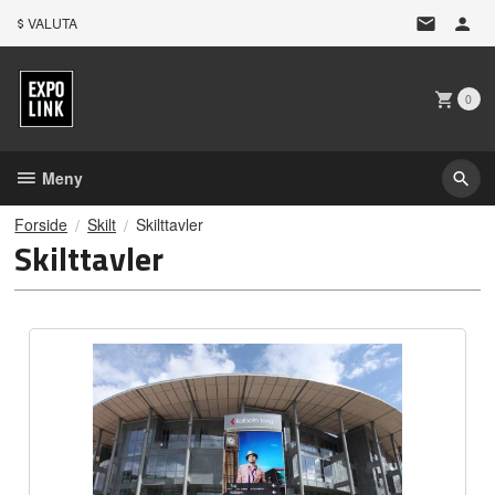
Gå
VALUTA
til
innholdet
0
Meny
Forside
Skilt
Skilttavler
Skilttavler