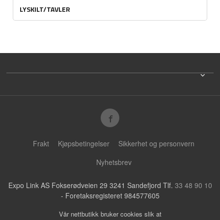
LYSKILT/TAVLER
Frakt
Kjøpsbetingelser
Sikkerhet og personvern
Nyhetsbrev
Expo Link AS Fokserødveien 29 3241 Sandefjord Tlf.
33 48 90 10
- Foretaksregisteret 984577605
Vår nettbutikk bruker cookies slik at