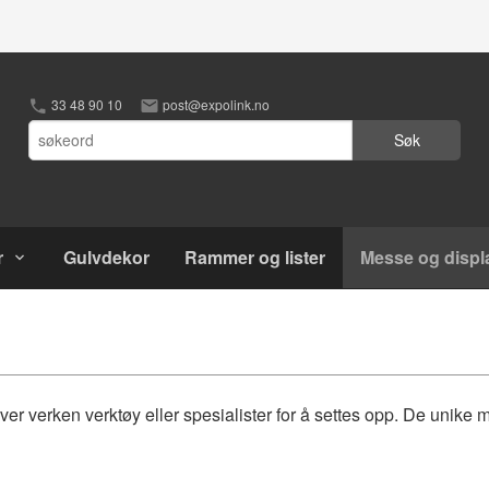
33 48 90 10
post@expolink.no
Søk
r
Gulvdekor
Rammer og lister
Messe og displ
 verken verktøy eller spesialister for å settes opp. De unike m