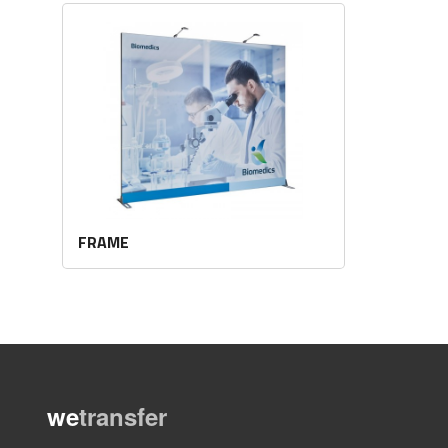
FRAME
Les mer
we
transfer