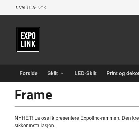
Gå
Lukk
VALUTA
: NOK
til
innholdet
Produkter
Forside
Skilt
LED-Skilt
Print og deko
Frame
NYHET! La oss få presentere Expolinc-rammen. Den krever
sikker installasjon.