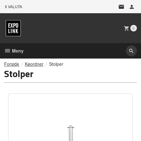
Gå
VALUTA
til
innholdet
0
Meny
Forside
Køordner
Stolper
Stolper