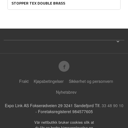
STOPPER TEX DOUBLE BRASS
Frakt
Kjøpsbetingelser
Sikkerhet og personvern
Nyhetsbrev
Expo Link AS Fokserødveien 29 3241 Sandefjord Tlf.
33 48 90 10
- Foretaksregisteret 984577605
Vår nettbutikk bruker cookies slik at
du får en bedre kjøpsopplevelse og