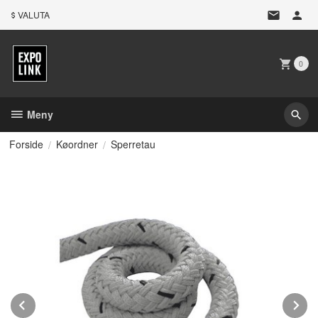
Gå
VALUTA
til
innholdet
0
Meny
Forside
Køordner
Sperretau
Prev
N