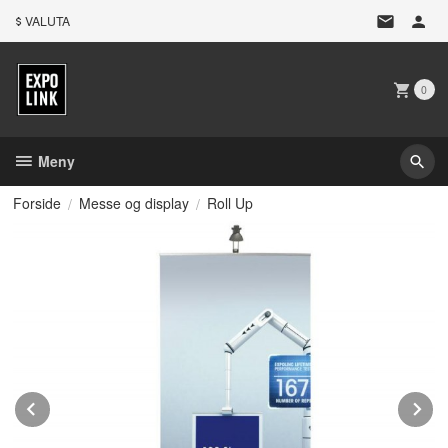
Gå
VALUTA
til
innholdet
0
Meny
Forside
Messe og display
Roll Up
Prev
N