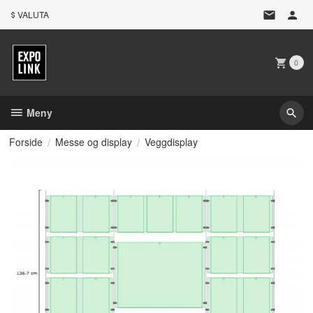
Gå
VALUTA
til
innholdet
0
Meny
Forside
Messe og display
Veggdisplay