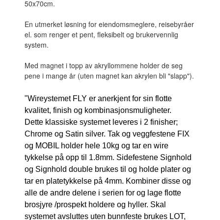
50x70cm.
En utmerket løsning for eiendomsmeglere, reisebyråer
el. som renger et pent, fleksibelt og brukervennlig
system.
Med magnet i topp av akryllommene holder de seg
pene i mange år (uten magnet kan akrylen bli "slapp").
"Wireystemet FLY er anerkjent for sin flotte
kvalitet, finish og kombinasjonsmuligheter.
Dette klassiske systemet leveres i 2 finisher;
Chrome og Satin silver. Tak og veggfestene FIX
og MOBIL holder hele 10kg og tar en wire
tykkelse på opp til 1.8mm. Sidefestene Signhold
og Signhold double brukes til og holde plater og
tar en platetykkelse på 4mm. Kombiner disse og
alle de andre delene i serien for og lage flotte
brosjyre /prospekt holdere og hyller. Skal
systemet avsluttes uten bunnfeste brukes LOT,