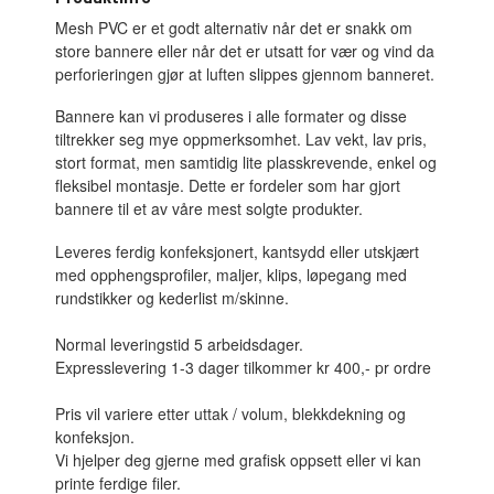
Mesh PVC er et godt alternativ når det er snakk om
store bannere eller når det er utsatt for vær og vind da
perforieringen gjør at luften slippes gjennom banneret.
Bannere kan vi produseres i alle formater og disse
tiltrekker seg mye oppmerksomhet. Lav vekt, lav pris,
stort format, men samtidig lite plasskrevende, enkel og
fleksibel montasje. Dette er fordeler som har gjort
bannere til et av våre mest solgte produkter.
Leveres ferdig konfeksjonert, kantsydd eller utskjært
med opphengsprofiler, maljer, klips, løpegang med
rundstikker og kederlist m/skinne.
Normal leveringstid 5 arbeidsdager.
Expresslevering 1-3 dager tilkommer kr 400,- pr ordre
Pris vil variere etter uttak / volum, blekkdekning og
konfeksjon.
Vi hjelper deg gjerne med grafisk oppsett eller vi kan
printe ferdige filer.