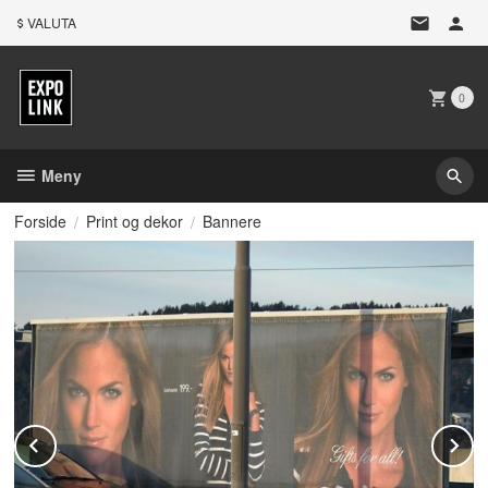
Gå
VALUTA
til
innholdet
0
Meny
Forside
Print og dekor
Bannere
Prev
N