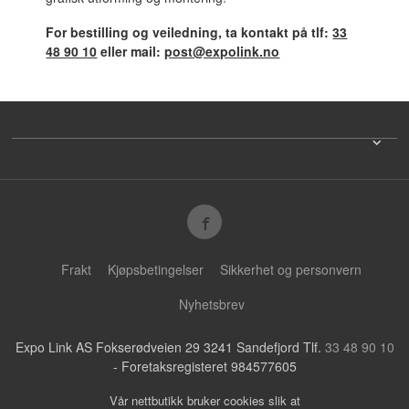
For bestilling og veiledning, ta kontakt på tlf:
33
48 90 10
eller mail:
post@expolink.no
Frakt
Kjøpsbetingelser
Sikkerhet og personvern
Nyhetsbrev
Expo Link AS Fokserødveien 29 3241 Sandefjord Tlf.
33 48 90 10
- Foretaksregisteret 984577605
Vår nettbutikk bruker cookies slik at