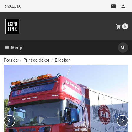
Gå
VALUTA
til
innholdet
0
Meny
Forside
Print og dekor
Bildekor
Prev
N