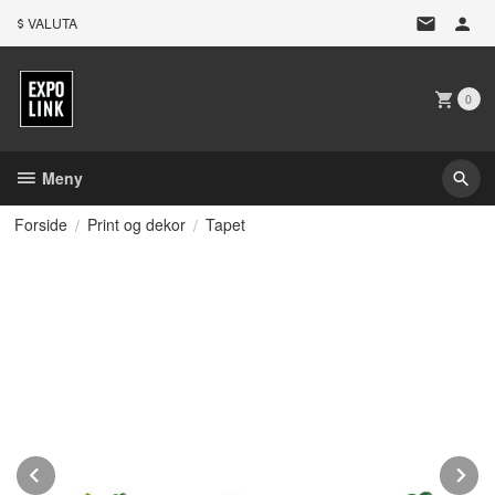
Gå
VALUTA
til
innholdet
0
Meny
Forside
Print og dekor
Tapet
Prev
N