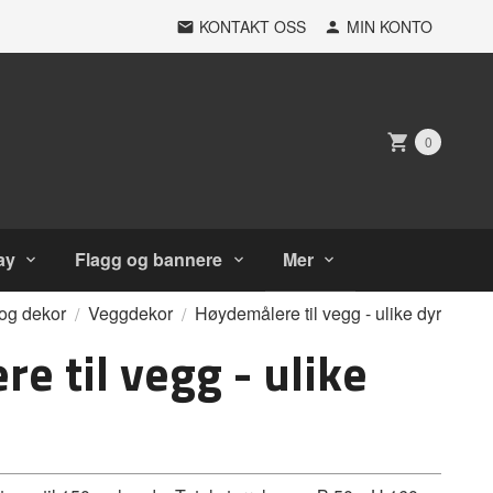
KONTAKT OSS
MIN KONTO
0
ay
Flagg og bannere
Mer
 og dekor
Veggdekor
Høydemålere til vegg - ulike dyr
e til vegg - ulike