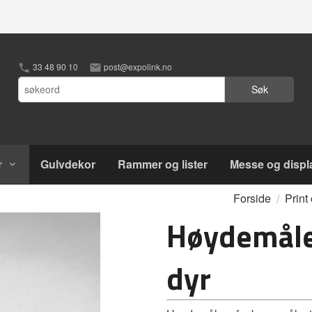
33 48 90 10
post@expolink.no
Søk
r
Gulvdekor
Rammer og lister
Messe og displ
Forside
Print
Høydemåler
dyr