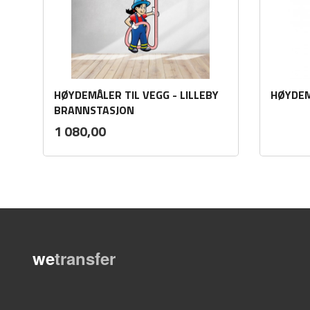
HØYDEMÅLER TIL VEGG - LILLEBY
HØYDEMÅ
BRANNSTASJON
ekskl.
Pris
1 080,00
mva.
Les mer
we
transfer