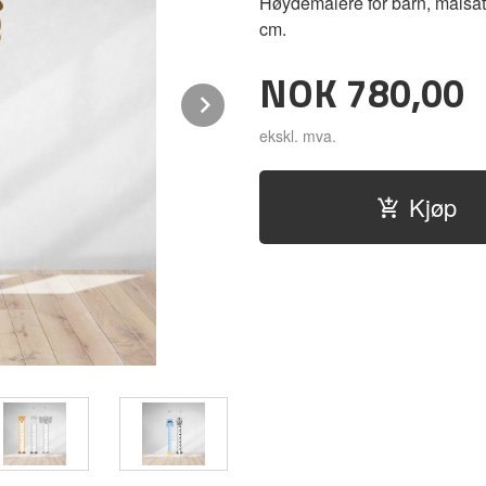
Høydemålere for barn, målsatt
cm.
Pris
NOK
780,00
Next
ekskl. mva.
Kjøp
1.Rev 2.Rådyr 3.Bever.