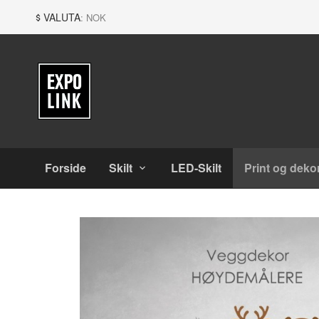
Gå
Lukk
VALUTA
: NOK
til
innholdet
Produkter
Forside
Skilt
LED-Skilt
Print og deko