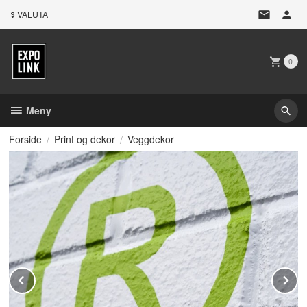
Gå
VALUTA
til
innholdet
0
Meny
Forside
Print og dekor
Veggdekor
Prev
N