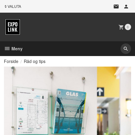
Gå
VALUTA
til
innholdet
0
Meny
Forside
Råd og tips