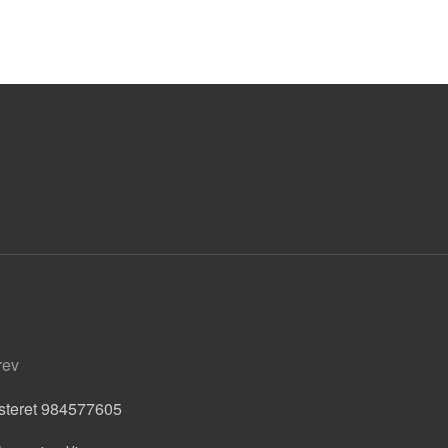
rev
isteret 984577605