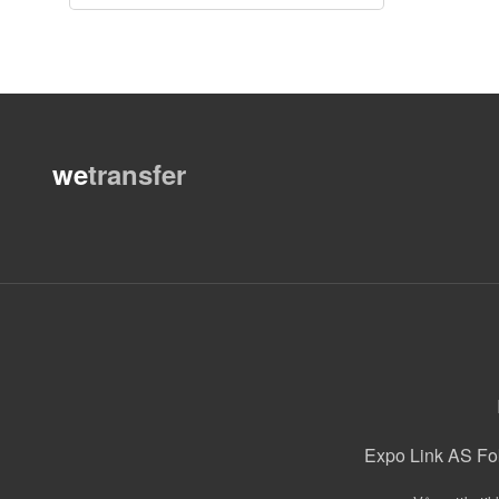
Les mer
we
transfer
Expo Link AS Fo