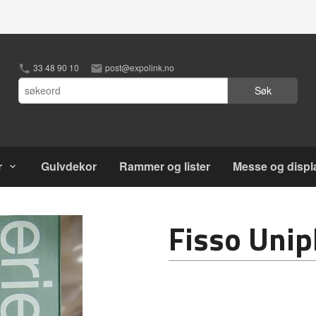
33 48 90 10
post@expolink.no
Søk
r
Gulvdekor
Rammer og lister
Messe og displ
Fisso Unip