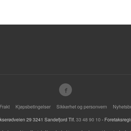
Frakt
Kjøpsbetingelser
Sikkerhet og personvern
Nyhetsb
kserødveien 29 3241 Sandefjord Tlf.
33 48 90 10
- Foretaksreg