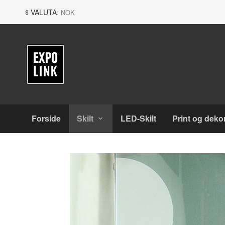
Gå
Lukk
VALUTA
: NOK
til
innholdet
Produkter
Forside
Skilt
LED-Skilt
Print og deko