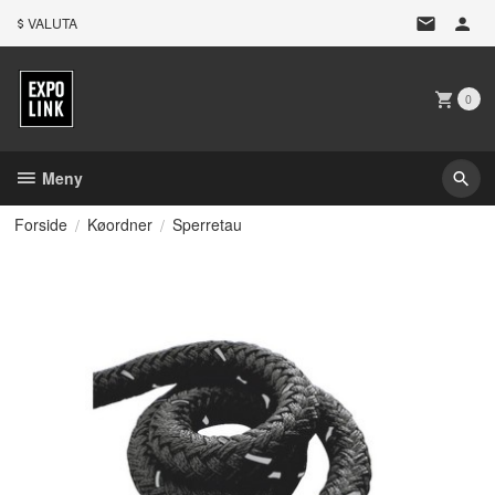
Gå
VALUTA
til
innholdet
0
Meny
Forside
Køordner
Sperretau