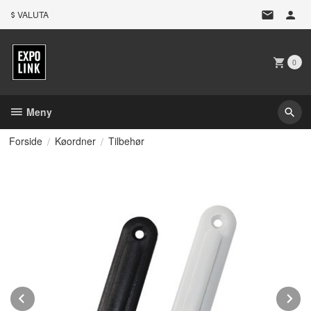
Gå
VALUTA
til
innholdet
0
Meny
Forside
Køordner
Tilbehør
Prev
N