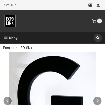
Gå
VALUTA
til
innholdet
0
Meny
Forside
LED-Skilt
Prev
N