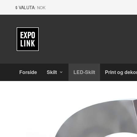
Gå
Lukk
VALUTA
: NOK
til
innholdet
Produkter
Forside
Skilt
LED-Skilt
Print og deko