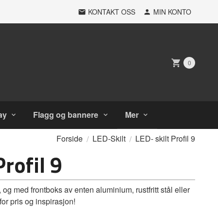
KONTAKT OSS
MIN KONTO
0
ay
Flagg og bannere
Mer
Forside
LED-Skilt
LED- skilt Profil 9
Profil 9
 og med frontboks av enten aluminium, rustfritt stål eller
or pris og inspirasjon!