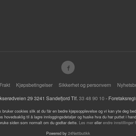
Frakt
Kjøpsbetingelser
Sikkerhet og personvern
Nyhetsb
kserødveien 29 3241 Sandefjord Tlf.
33 48 90 10
- Foretaksreg
k bruker cookies slik at du får en bedre kjøpsopplevelse og vi kan yte deg bed
s hovedsaklig til å lagre innloggingsdetaljer og huske hva du har puttet i han
 bruke siden som normalt om du godtar dette.
Les mer
eller
endre innstillinger 
Powered by
24Nettbutikk