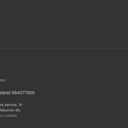
rev
isteret 984577605
re service. Vi
dlekurven din.
for cookies.