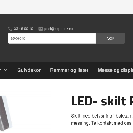
33 48 90 10
post@expolink.no
Søk
r
Gulvdekor
Rammer og lister
Messe og displ
LED- skilt 
Skilt med belysning i bakkant,
messing. Ta kontakt med oss f